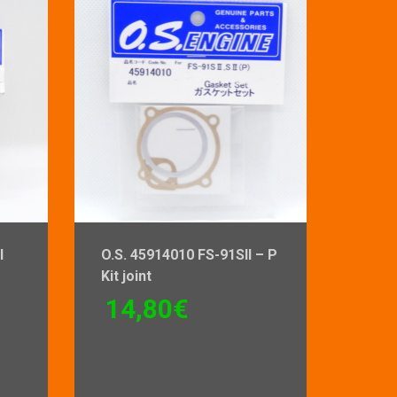
l
O.S. 45914010 FS-91Sll – P
Kit joint
14,80
€