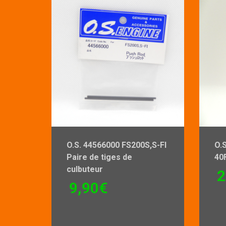
O.S. 44566000 FS200S,S-Fl
O.S
Paire de tiges de
40
culbuteur
2
9,90
€