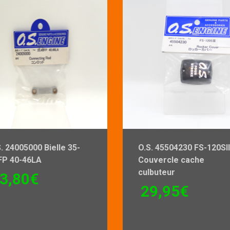
. 24005000 Bielle 35-
O.S. 45504230 FS-120Sll
FP 40-46LA
Couvercle cache
culbuteur
3,80
€
29,95
€