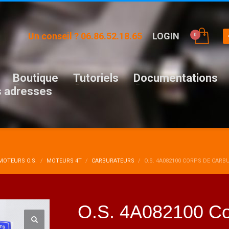
Un conseil ? 06.86.52.18.65
LOGIN
Boutique
Tutoriels
Documentations
 adresses
MOTEURS O.S.
MOTEURS 4T
CARBURATEURS
O.S. 4A082100 CORPS DE CARB
O.S. 4A082100 Co