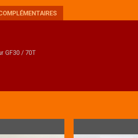
70T
 COMPLÉMENTAIRES
ur GF30 / 70T