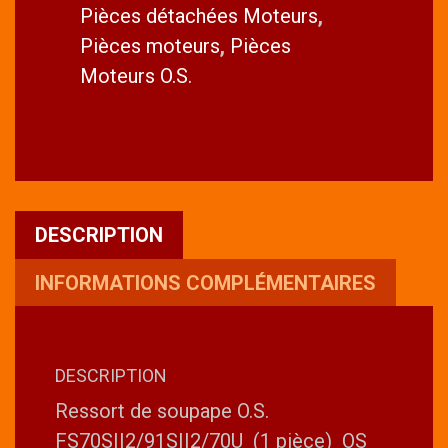
Pièces détachées Moteurs
,
soupape
Pièces moteurs
,
Pièces
Moteurs O.S.
DESCRIPTION
INFORMATIONS COMPLÉMENTAIRES
DESCRIPTION
Ressort de soupape O.S.
FS70SII2/91SII2/70U (1 pièce) OS