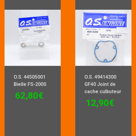
O.S. 44505001
O.S. 49414300
Bielle FS-200S
GF40 Joint de
cache culbuteur
62,80
€
12,90
€