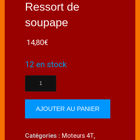
Ressort de
soupape
14,80
€
12 en stock
quantité
de
O.S.
45960210
AJOUTER AU PANIER
FS70Sll2/91Sll2/70U
Ressort
Catégories :
Moteurs 4T
,
de