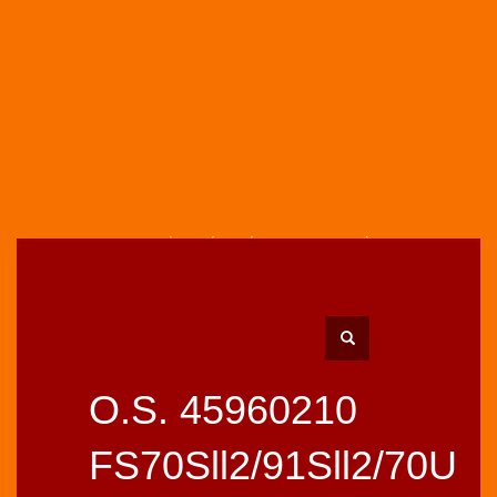
HOME
BOUTIQUE
PIÈCES DÉTACHÉES MOTEURS
PIÈCES MOTEURS O.S.
MOTEURS 4T
PIÈCES MOTEURS
O.S. 45960210 FS70SLL2/91SLL2/70U RESSORT DE SOUPAPE
O.S. 45960210
FS70Sll2/91Sll2/70U