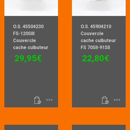
O.S. 45504230
O.S. 45904210
FS-120Slll
Couvercle
Couvercle
cache culbuteur
cache culbuteur
FS 70SII-91SII
29,95
€
22,80
€