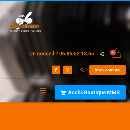
Un conseil ? 06.86.52.18.65
Mon compte
Accès Boutique MMS