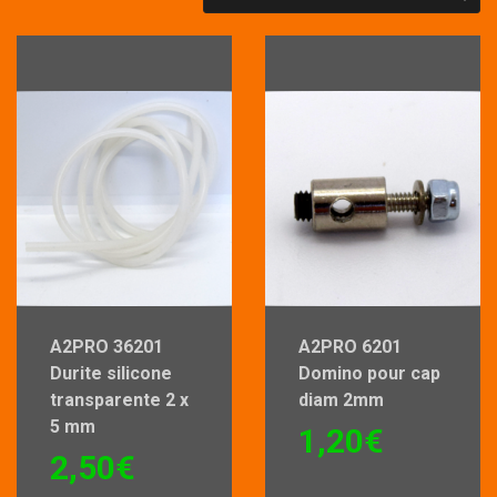
A2PRO 36201
A2PRO 6201
Durite silicone
Domino pour cap
transparente 2 x
diam 2mm
5 mm
1,20
€
2,50
€