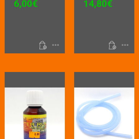
6,00
€
14,80
€