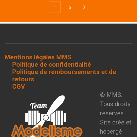
2
1
Mentions légales MMS
Politique de confidentialité
Politique de remboursements et de
retours
CGV
© MMS.
Tous droits
réservés.
Site créé et
hébergé