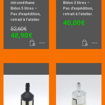
nitrométhane
Bidon 3 litres –
Bidon 5 litres –
Pas d’expédition,
Pas d’expédition,
retrait à l’atelier.
retrait à l’atelier.
40,00
€
Le
52,60
€
prix
Le
48,90
€
initial
prix
était :
actuel
52,60€.
est :
48,90€.