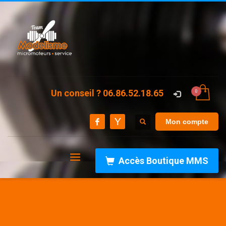
Un conseil ? 06.86.52.18.65
Mon compte
Accès Boutique MMS