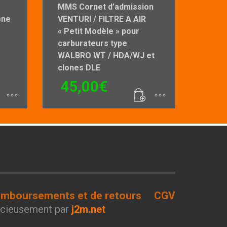
MMS Cornet d’admission
one
VENTURI / FILTRE A AIR
« Petit Modèle » pour
carburateurs type
WALBRO WT / HDA/WJ et
clones DLE
45,00
€
remboursements et de retours
CGV
racieusement par
j2m.net