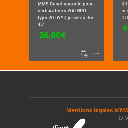
MMS Capot upgrade pour
Kit
carburateurs WALBRO
mi
type WT-WYD prise sortie
DL
45°
9
36,00
€
Mentions légales MM
© M