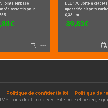
 5 joints embase
DLE 170 Boîte à clapets
norés assortis pour
upgradée clapets carb
E55
0,38mm
,80
€
89,80
€
S
Politique de confidentialité
Politique de 
MS. Tous droits réservés. Site créé et hébergé g