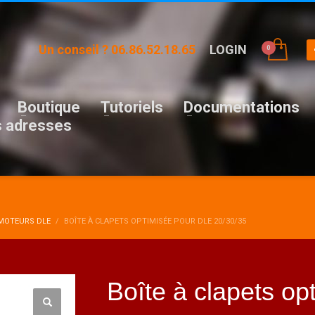
Un conseil ? 06.86.52.18.65
LOGIN
Boutique
Tutoriels
Documentations
 adresses
 MOTEURS DLE
BOÎTE À CLAPETS OPTIMISÉE POUR DLE 20/30/35
Boîte à clapets o