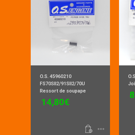
O.S. 45960210
O.
FS70Sll2/91Sll2/70U
Joi
Ressort de soupape
8
14,80
€