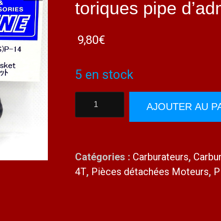
toriques pipe d’ad
9,80
€
5 en stock
quantité
AJOUTER AU P
de
O.S.
44581500
Catégories :
Carburateurs
,
Carbu
FS200
4T
,
Pièces détachées Moteurs
,
P
Paire
joints
toriques
pipe