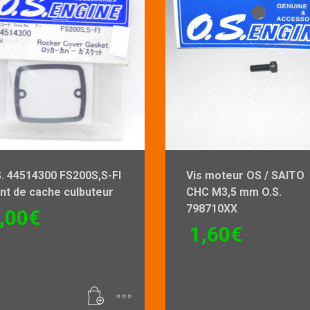
S. 44514300 FS200S,S-FI
Vis moteur OS / SAITO
nt de cache culbuteur
CHC M3,5 mm O.S.
798710XX
,00
€
1,60
€
Ce