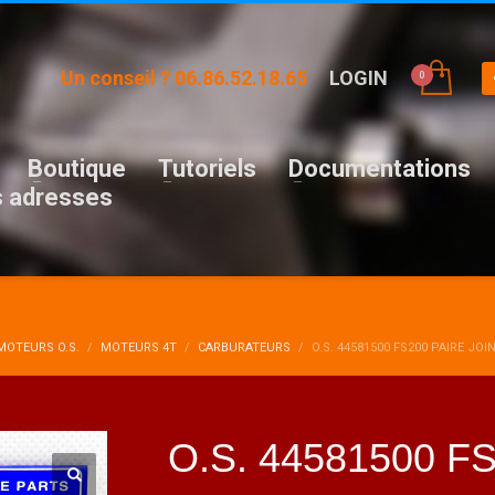
Un conseil ? 06.86.52.18.65
LOGIN
Boutique
Tutoriels
Documentations
 adresses
MOTEURS O.S.
MOTEURS 4T
CARBURATEURS
O.S. 44581500 FS200 PAIRE JO
O.S. 44581500 FS2