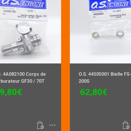
S. 4A082100 Corps de
O.S. 44505001 Bielle FS
rburateur GF30 / 70T
200S
9,80
€
62,80
€