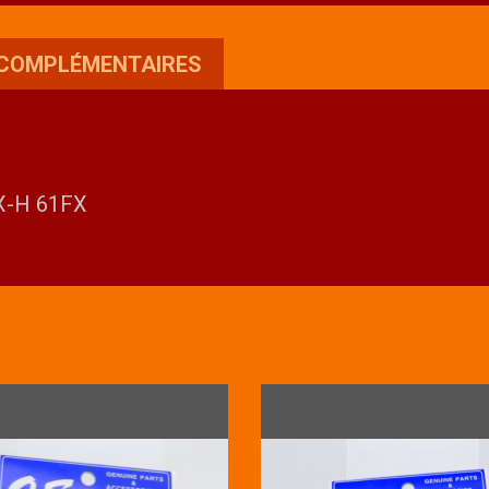
H
61FX
 COMPLÉMENTAIRES
RX-H 61FX