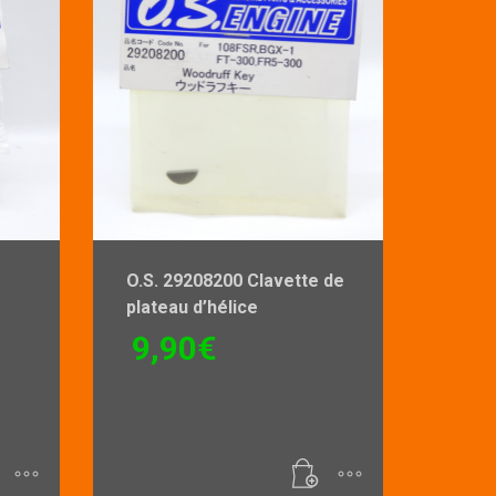
-
O.S. 29208200 Clavette de
plateau d’hélice
9,90
€