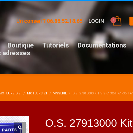
Un conseil ? 06.86.52.18.65
LOGIN
Boutique
Tutoriels
Documentations
 adresses
MOTEURS O.S.
MOTEURS 2T
VISSERIE
O.S. 27913000 KIT VIS 61SX-H 61RX-H 6
O.S. 27913000 Kit