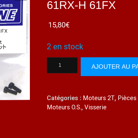
61RX-H 61FX
15,80
€
2 en stock
quantité
AJOUTER AU P
de
O.S.
27913000
Catégories :
Moteurs 2T
,
Pièces
Kit
Moteurs O.S.
,
Visserie
vis
61SX-
H
61RX-