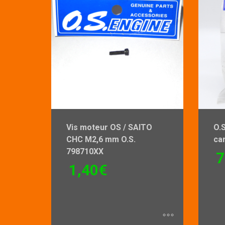
Vis moteur OS / SAITO
O.
CHC M2,6 mm O.S.
ca
798710XX
7
1,40
€
Ce