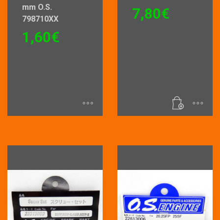
mm O.S.
7,80
€
798710XX
1,60
€
Ce
produit
a
plusieurs
variations.
Les
options
peuvent
être
choisies