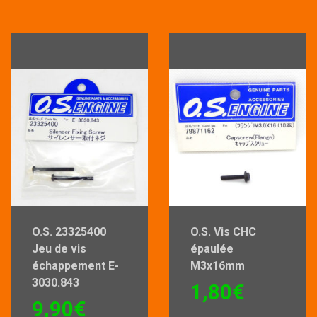
O.S. 23325400
O.S. Vis CHC
Jeu de vis
épaulée
échappement E-
M3x16mm
3030.843
1,80
€
9,90
€