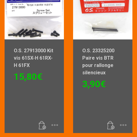
O.S. 27913000 Kit
O.S. 23325200
vis 61SX-H 61RX-
Paire vis BTR
H 61FX
pour rallonge
silencieux
15,80
€
3,90
€