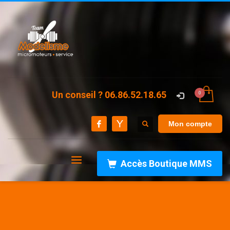
Un conseil ? 06.86.52.18.65
Mon compte
Accès Boutique MMS