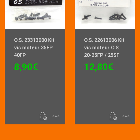
sur
la
page
du
O.S. 23313000 Kit
O.S. 22613006 Kit
produit
vis moteur 35FP
vis moteur O.S.
40FP
20-25FP / 25SF
8,90
€
12,80
€