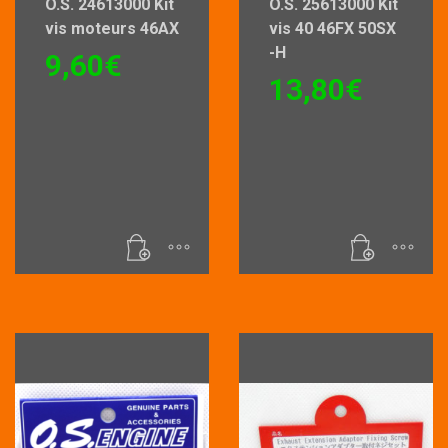
O.S. 24613000 Kit
O.S. 25613000 Kit
vis moteurs 46AX
vis 40 46FX 50SX
-H
9,60
€
13,80
€