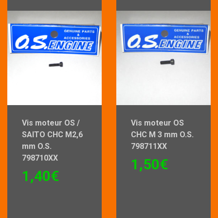
Vis moteur OS /
Vis moteur OS
SAITO CHC M2,6
CHC M 3 mm O.S.
mm O.S.
798711XX
798710XX
1,50
€
1,40
€
Ce