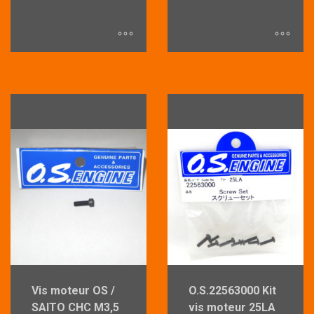
Ce
produit
produit
a
a
plusieurs
plusieurs
variations.
variations.
Les
Les
options
options
peuvent
peuvent
être
être
choisies
choisies
sur
sur
la
la
page
page
du
du
produit
Vis moteur OS /
O.S.22563000 Kit
produit
SAITO CHC M3,5
vis moteur 25LA