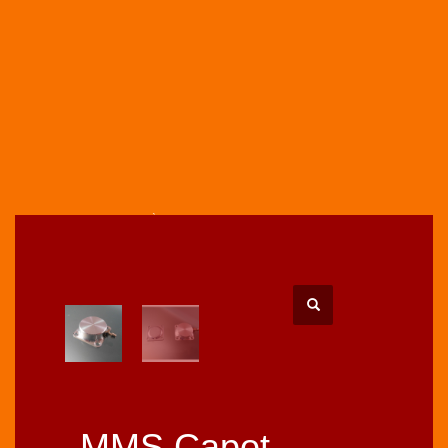
HOME
BOUTIQUE
PIÈCES UPGRADES
MMS CAPOT UPGRADE POUR CARBURATEURS WALBRO TYPE WT-WYD
28X28MM SORTIE HORIZONTALE
MMS Capot