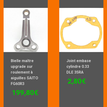
Bielle maître
Joint embase
upgrade sur
cylindre 0.33
roulement à
DLE 35RA
aiguilles SAITO
2,80
€
FG60R3
199,80
€