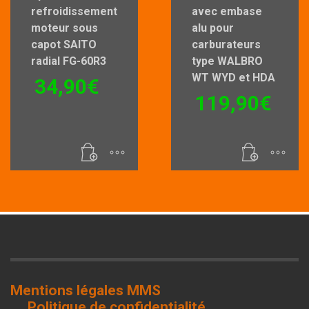
refroidissement
avec embase
moteur sous
alu pour
capot SAITO
carburateurs
radial FG-60R3
type WALBRO
WT WYD et HDA
34,90
€
119,90
€
Mentions légales MMS
Politique de confidentialité