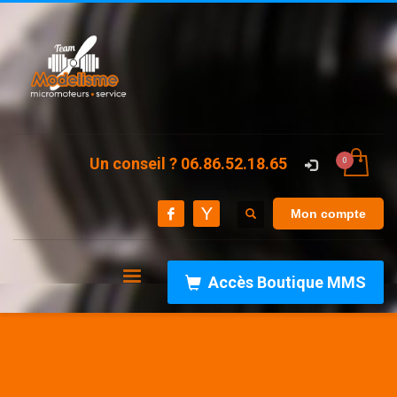
Un conseil ? 06.86.52.18.65
Mon compte
Accès Boutique MMS