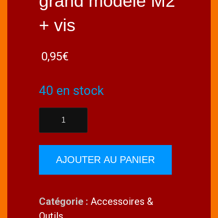
grand modèle M2
+ vis
0,95
€
40 en stock
quantité
de
A2PRO
6100
AJOUTER AU PANIER
Chape
à
Catégorie :
Accessoires &
boule
Outils
grand