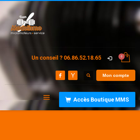
Un conseil ? 06.86.52.18.65
Mon compte
Accès Boutique MMS