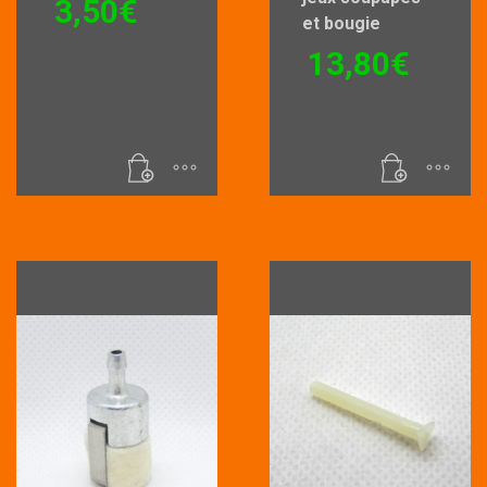
3,50
€
et bougie
13,80
€