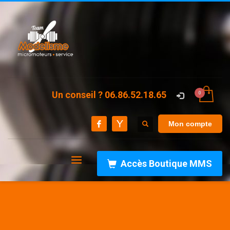
Un conseil ? 06.86.52.18.65
Mon compte
Accès Boutique MMS