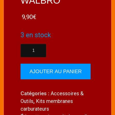
WALBRO
9,90
€
3 en stock
quantité
de
Jauge
étalon
AJOUTER AU PANIER
pour
carburateurs
Catégories :
Accessoires &
WALBRO
Outils
,
Kits membranes
carburateurs