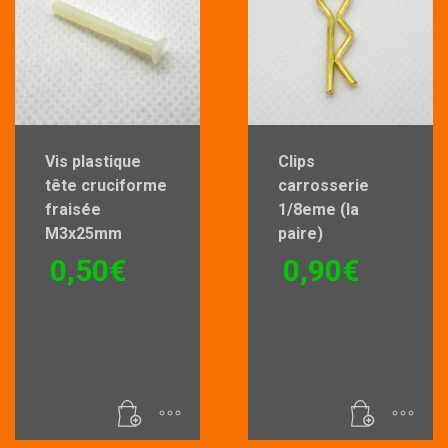
Vis plastique
Clips
tête cruciforme
carrosserie
fraisée
1/8eme (la
M3x25mm
paire)
0,50
€
0,90
€