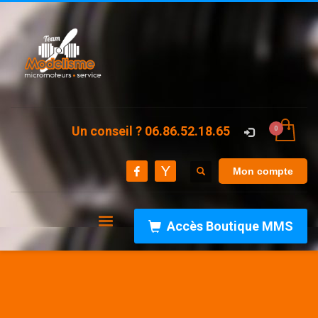
Un conseil ? 06.86.52.18.65
Mon compte
Accès Boutique MMS