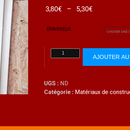
Plage
3,80
€
–
5,30
€
de
prix :
EPAISSEUR
3,80€
à
5,30€
quantité
AJOUTER AU
de
Planche
balsa
UGS :
ND
plume
Catégorie :
Matériaux de constru
10x100
cm