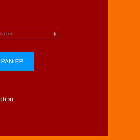
 PANIER
ction