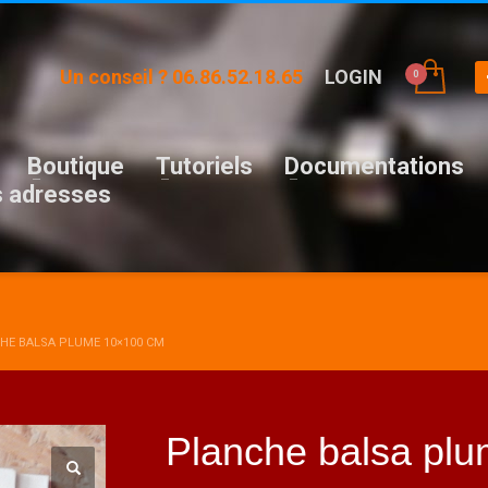
Un conseil ? 06.86.52.18.65
LOGIN
Boutique
Tutoriels
Documentations
 adresses
HE BALSA PLUME 10×100 CM
Planche balsa pl