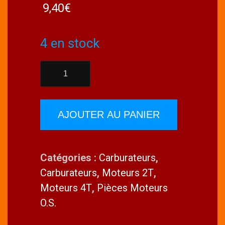
9,40
€
4 en stock
quantité
de
O.S.
27881800
AJOUTER AU PANIER
Joint
torique
Catégories :
Carburateurs
,
Carburateurs
,
Moteurs 2T
,
Moteurs 4T
,
Pièces Moteurs
O.S.