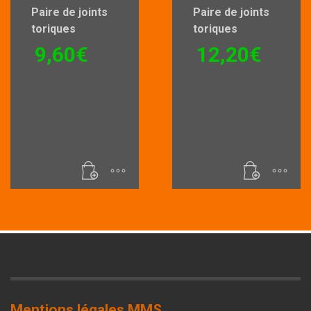
produit
Paire de joints
Paire de joints
toriques
toriques
9,60
€
12,20
€
Mentions légales MMS