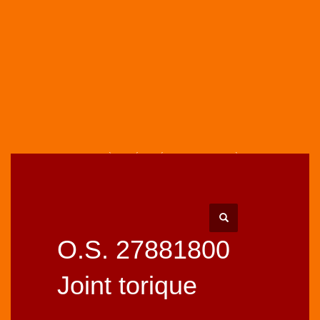
HOME
BOUTIQUE
PIÈCES DÉTACHÉES MOTEURS
PIÈCES MOTEURS O.S.
MOTEURS 4T
CARBURATEURS
O.S. 27881800 JOINT TORIQUE
O.S. 27881800
Joint torique