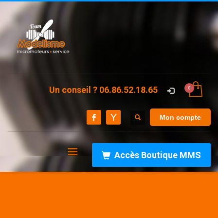
Un conseil ? 06.86.52.18.65
Mon compte
Accès Boutique MMS