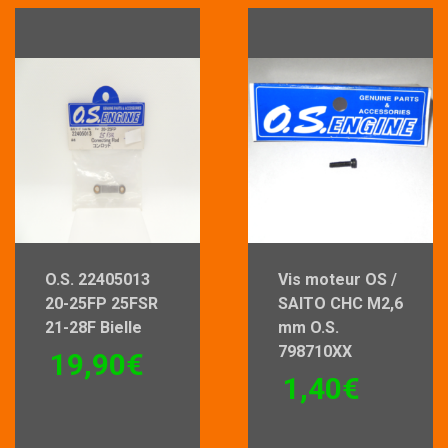
O.S. 22405013
Vis moteur OS /
20-25FP 25FSR
SAITO CHC M2,6
21-28F Bielle
mm O.S.
798710XX
19,90
€
1,40
€