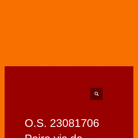
HOME
BOUTIQUE
PIÈCES DÉTACHÉES MOTEURS
PIÈCES MOTEURS O.S.
MOTEURS 2T
CARBURATEURS
O.S. 23081706 PAIRE VIS DE FIXATION CARBURATEUR M3,5X4MM 10-35FP 49-
PI
O.S. 23081706