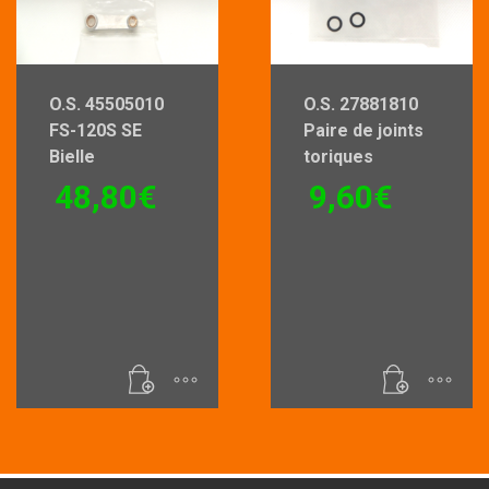
O.S. 45505010
O.S. 27881810
FS-120S SE
Paire de joints
Bielle
toriques
48,80
€
9,60
€