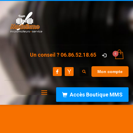
Un conseil ? 06.86.52.18.65
Mon compte
Accès Boutique MMS