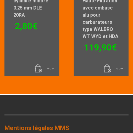
cylindre minoré
Haute Filtration
0.25 mm DLE
avec embase
20RA
alu pour
carburateurs
2,80
€
type WALBRO
WT WYD et HDA
119,90
€
Mentions légales MMS