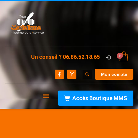
Un conseil ? 06.86.52.18.65
Mon compte
Accès Boutique MMS