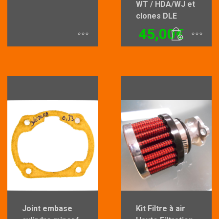
WT / HDA/WJ et
Ce
clones DLE
produit
45,00
€
a
plusieurs
variations.
Les
options
peuvent
être
choisies
sur
la
page
du
Joint embase
Kit Filtre à air
produit