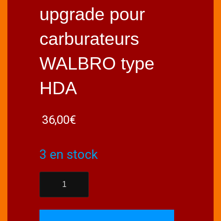
upgrade pour
carburateurs
WALBRO type
HDA
36,00
€
3 en stock
quantité
de
MMS