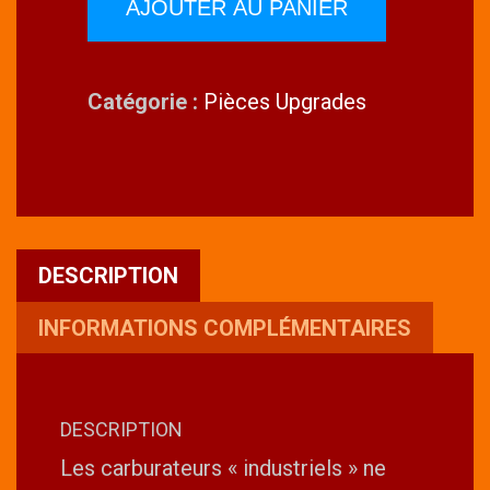
Capot
AJOUTER AU PANIER
upgrade
pour
Catégorie :
Pièces Upgrades
carburateurs
WALBRO
type
HDA
DESCRIPTION
INFORMATIONS COMPLÉMENTAIRES
DESCRIPTION
Les carburateurs « industriels » ne