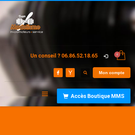
Un conseil ? 06.86.52.18.65
Mon compte
Accès Boutique MMS