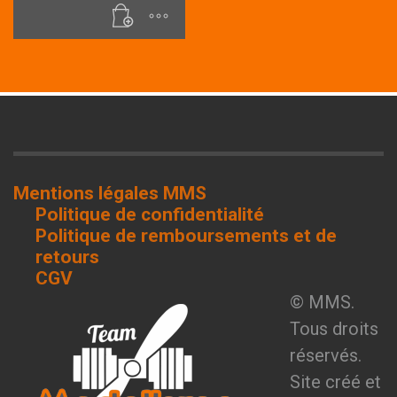
Mentions légales MMS
Politique de confidentialité
Politique de remboursements et de
retours
CGV
© MMS.
Tous droits
réservés.
Site créé et