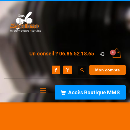
Un conseil ? 06.86.52.18.65
Mon compte
Accès Boutique MMS