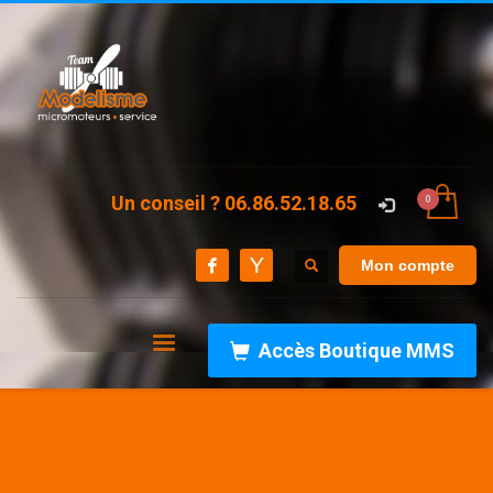
Un conseil ? 06.86.52.18.65
Mon compte
Accès Boutique MMS