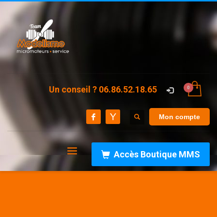
Un conseil ? 06.86.52.18.65
Mon compte
Accès Boutique MMS