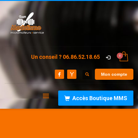
Un conseil ? 06.86.52.18.65
Mon compte
Accès Boutique MMS